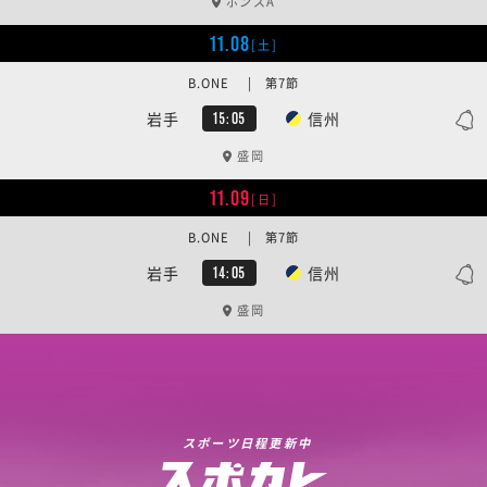
ボンズA
11.08
[土]
B.ONE | 第7節
岩手
信州
15:05
盛岡
11.09
[日]
B.ONE | 第7節
岩手
信州
14:05
盛岡
スポーツ日程更新中