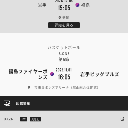
2026.12.05
岩手
福島
15:05
盛岡
詳細を見る
バスケットボール
B.ONE
第6節
2025.11.01
福島ファイヤーボ
岩手ビッグブルズ
16:05
ンズ
宝来屋ボンズアリーナ（郡山総合体育館）
配信情報
DAZN
LIVE
見逃し