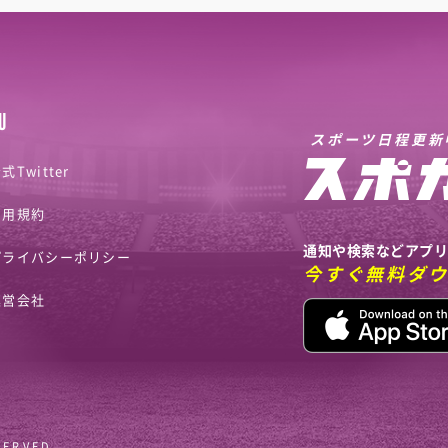
U
スポーツ日程更新
式Twitter
利用規約
通知や検索などアプ
プライバシーポリシー
今すぐ無料ダ
運営会社
SERVED.