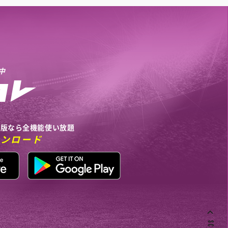
中
リ版なら全機能使い放題
ウンロード