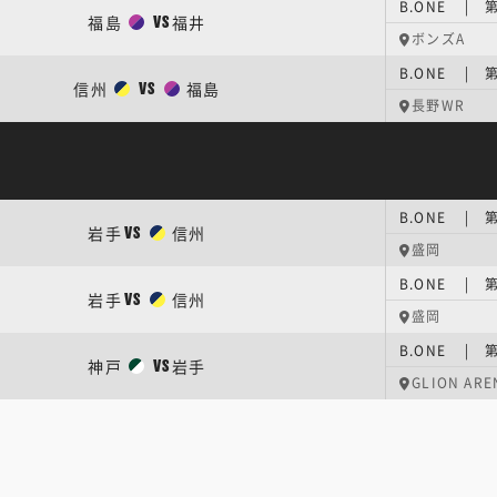
B.ONE | 
福島
福井
VS
ボンズA
B.ONE | 
信州
福島
VS
長野WR
B.ONE | 
岩手
信州
VS
盛岡
B.ONE | 
岩手
信州
VS
盛岡
B.ONE | 
神戸
岩手
VS
GLION ARE