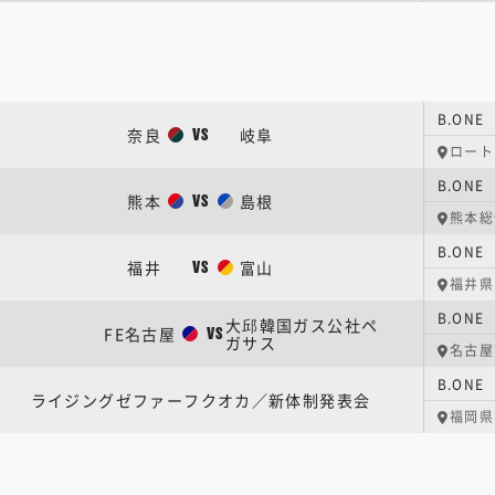
B.ON
奈良
岐阜
VS
ロート
B.ON
熊本
島根
VS
熊本総
B.ON
福井
富山
VS
福井県
B.ON
大邱韓国ガス公社ペ
FE名古屋
VS
ガサス
名古屋
ライジングゼファーフクオカ／新体制発表会
福岡県