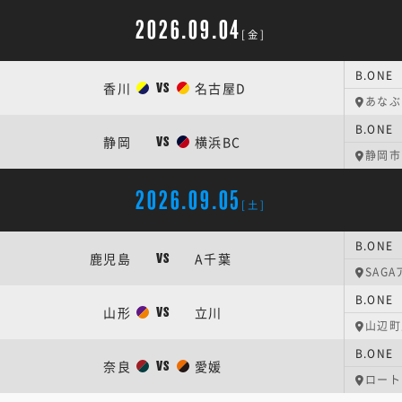
2026.09.04
[金]
B.ON
香川
名古屋D
VS
あなぶ
B.ON
静岡
横浜BC
VS
静岡市
2026.09.05
[土]
B.ONE
鹿児島
A千葉
VS
SAG
山形
立川
VS
山辺町
B.ON
奈良
愛媛
VS
ロート