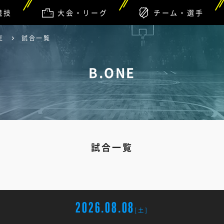
競技
大会・リーグ
チーム・選手
E
試合一覧
B.ONE
試合一覧
2026.08.08
[土]