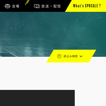
会場
放送・配信
What’s SPOCALE ?
絞込み検索