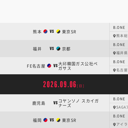
B.ON
熊本
東京SR
VS
熊本総
B.ON
福井
京都
VS
福井県
B.ON
大邱韓国ガス公社ペ
FE名古屋
VS
ガサス
名古屋
2026.09.06
[日]
B.ONE
コヤンソノ スカイガ
鹿児島
VS
ナーズ
SAG
B.ON
福岡
東京SR
VS
アイラ