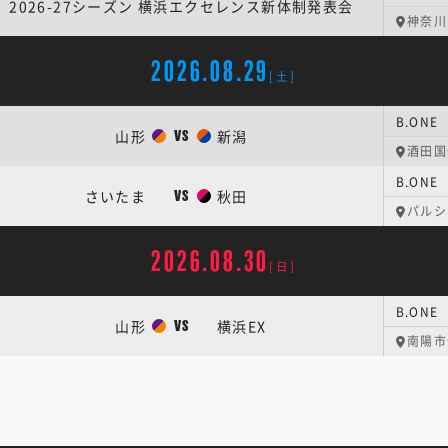
2026-27シーズン 横浜エクセレンス新体制発表会
神奈川
2026.08.29
[土]
B.ONE 
山形
新潟
VS
酒田国
B.ON
さいたま
秋田
VS
パルシ
2026.08.30
[日]
B.ONE 
山形
横浜EX
VS
南陽市