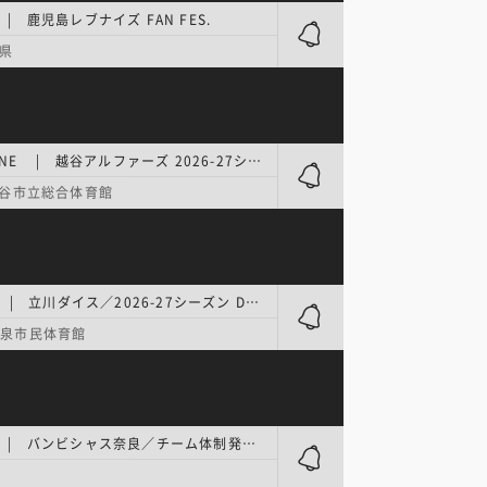
 | 鹿児島レブナイズ FAN FES.
県
B.ONE | 越谷アルファーズ 2026-27シーズン A-game TIP-OFFイベント
谷市立総合体育館
B.ONE | 立川ダイス／2026-27シーズン DICE TIP OFF FESTA
市泉市民体育館
B.ONE | バンビシャス奈良／チーム体制発表会