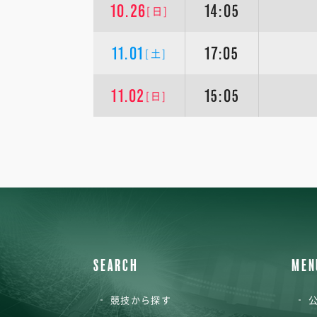
10.26
14:05
[日]
11.01
17:05
[土]
11.02
15:05
[日]
SEARCH
MEN
競技から探す
公