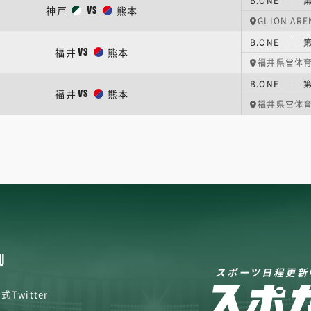
B.ONE | 
神戸
熊本
VS
GLION ARE
B.ONE | 
福井
熊本
VS
福井県営体
B.ONE | 
福井
熊本
VS
福井県営体
U
スポーツ日程更新
式Twitter