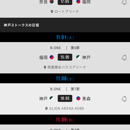
奈良
福岡
17:05
ロートアリーナ
神戸ストークスの日程
11.01
[土]
B.ONE | 第6節
福岡
神戸
15:05
照葉積水ハウスアリーナ
11.08
[土]
B.ONE | 第7節
神戸
青森
18:05
GLION ARENA KOBE
11.09
[日]