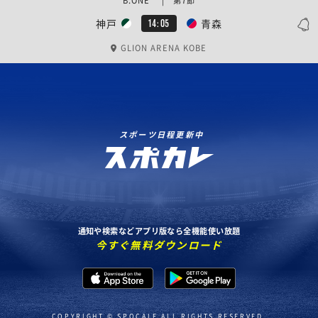
B.ONE | 第7節
神戸
青森
14:05
GLION ARENA KOBE
スポーツ日程更新中
通知や検索などアプリ版なら全機能使い放題
今すぐ無料ダウンロード
COPYRIGHT © SPOCALE ALL RIGHTS RESERVED.