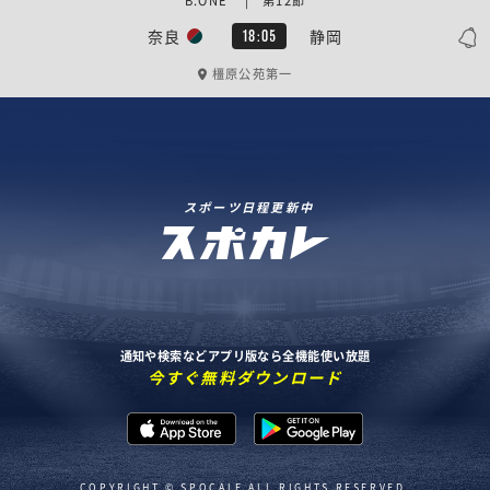
B.ONE | 第12節
奈良
静岡
18:05
橿原公苑第一
スポーツ日程更新中
通知や検索などアプリ版なら全機能使い放題
今すぐ無料ダウンロード
COPYRIGHT © SPOCALE ALL RIGHTS RESERVED.