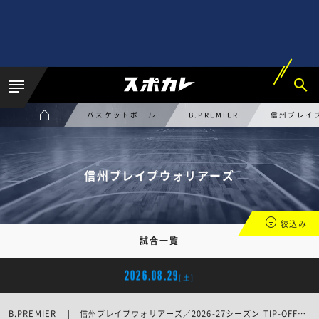
バスケットボール
B.PREMIER
信州ブレイ
信州ブレイブウォリアーズ
絞込み
試合一覧
2026.08.29
[土]
B.PREMIER | 信州ブレイブウォリアーズ／2026-27シーズン TIP-OFFイベント