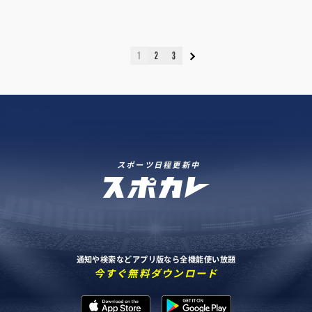
1
2
3
スポーツ日程更新中
通知や検索などアプリ版なら全機能使い放題
今すぐ無料ダウンロード