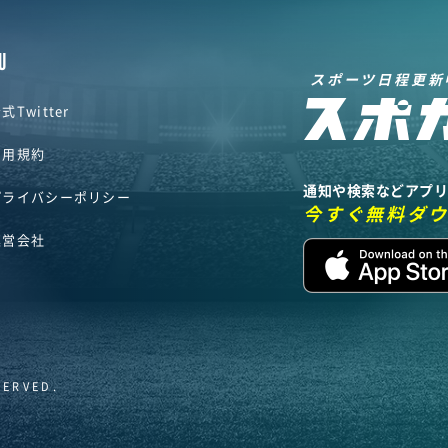
U
スポーツ日程更新
式Twitter
利用規約
通知や検索などアプ
プライバシーポリシー
今すぐ無料ダ
運営会社
SERVED.