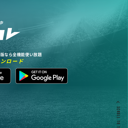
中
リ版なら全機能使い放題
ウンロード
SCROLL TO TOP