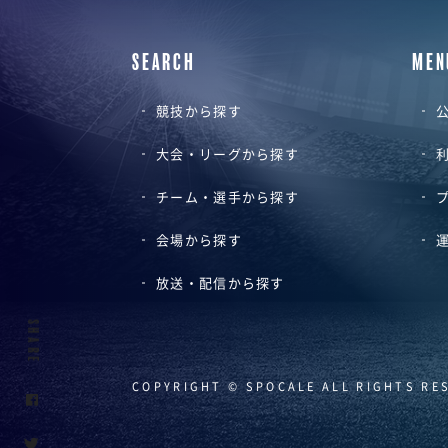
SEARCH
MEN
競技から探す
公
大会・リーグから探す
チーム・選手から探す
会場から探す
放送・配信から探す
SHARE
COPYRIGHT © SPOCALE ALL RIGHTS RE