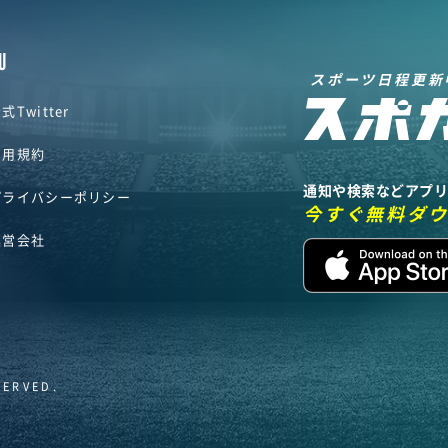
U
スポーツ日程更新
式Twitter
利用規約
通知や検索などアプ
プライバシーポリシー
今すぐ無料ダ
運営会社
SERVED.