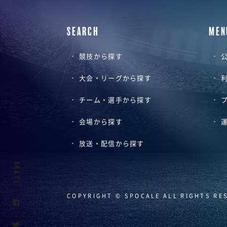
SEARCH
MEN
競技から探す
公
大会・リーグから探す
チーム・選手から探す
会場から探す
放送・配信から探す
SHARE
COPYRIGHT © SPOCALE ALL RIGHTS RE