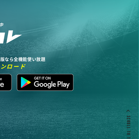
中
リ版なら全機能使い放題
ウンロード
SCROLL TO TOP