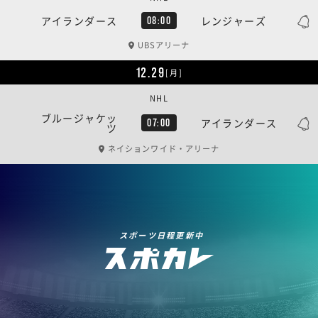
アイランダース
レンジャーズ
08:00
UBSアリーナ
12.29
[月]
NHL
ブルージャケッ
アイランダース
07:00
ツ
ネイションワイド・アリーナ
スポーツ日程更新中