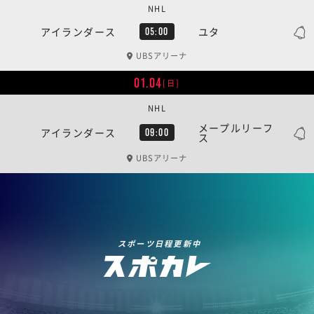
NHL
アイランダース
ユタ
05:00
UBSアリーナ
01.04
[日]
NHL
メープルリーフ
アイランダース
09:00
ス
UBSアリーナ
スポーツ日程更新中