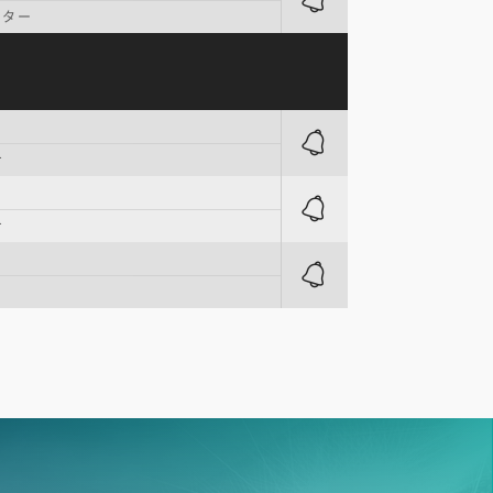
ンター
ナ
ナ