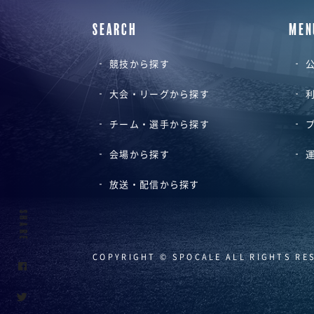
SEARCH
MEN
競技から探す
公
大会・リーグから探す
チーム・選手から探す
会場から探す
放送・配信から探す
SHARE
COPYRIGHT © SPOCALE ALL RIGHTS RE