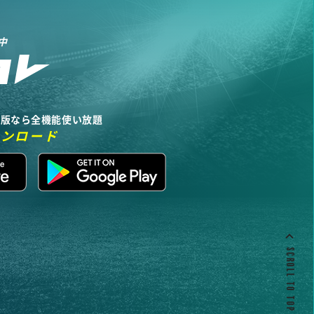
中
リ版なら全機能使い放題
ウンロード
SCROLL TO TOP