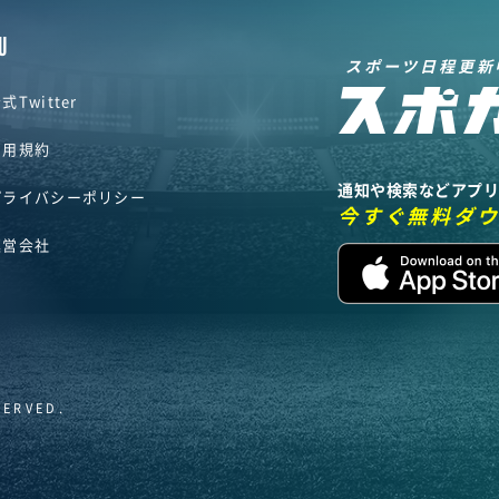
U
スポーツ日程更新
式Twitter
利用規約
通知や検索などアプ
プライバシーポリシー
今すぐ無料ダ
運営会社
SERVED.