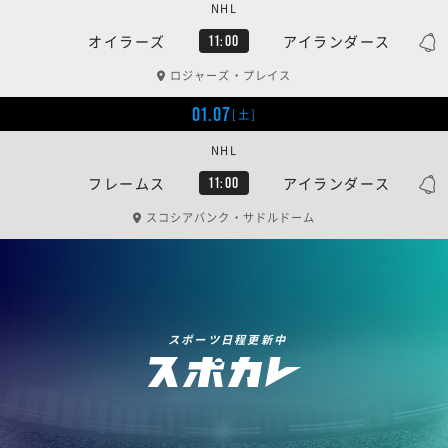
NHL
オイラーズ
アイランダース
11:00
ロジャーズ・プレイス
01.07
[土]
NHL
フレームス
アイランダース
11:00
スコシアバンク・サドルドーム
スポーツ日程更新中