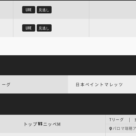
LIVE
見逃し
LIVE
見逃し
リーグ
日本ペイントマレッツ
Tリーグ | 
トップ
ニッペM
VS
パロマ瑞穂