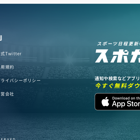
U
スポーツ日程更新
式Twitter
利用規約
通知や検索などアプ
プライバシーポリシー
今すぐ無料ダ
運営会社
SERVED.