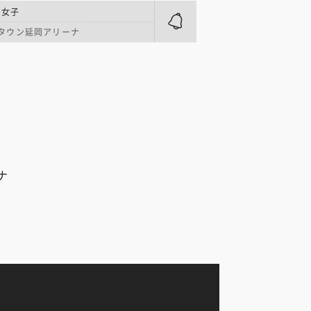
 女子
タウン延岡アリーナ
ナ