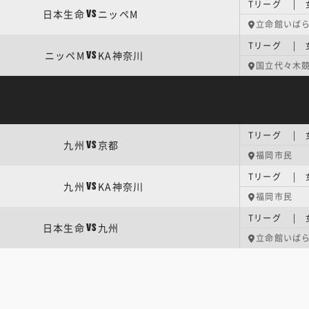
Tリーグ | 
日本生命
ニッペM
VS
立命館いば
Tリーグ | 
ニッペM
KA神奈川
VS
国立代々木競
Tリーグ | 
九州
京都
VS
福岡市民
Tリーグ | 
九州
KA神奈川
VS
福岡市民
Tリーグ | 
日本生命
九州
VS
立命館いば