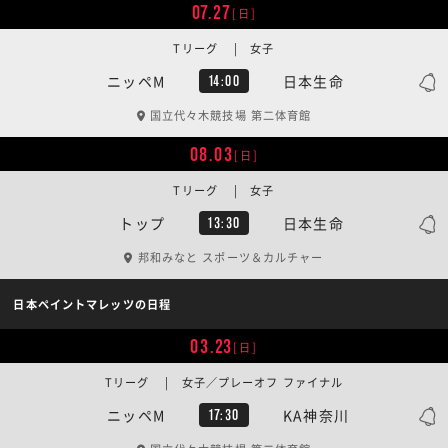
07.27
[日]
Tリーグ | 女子
ニッペM
日本生命
14:00
国立代々木競技場 第二体育館
08.03
[日]
Tリーグ | 女子
トップ
日本生命
13:30
邦和みなと スポーツ＆カルチャー
日本ペイントマレッツの日程
03.23
[日]
Tリーグ | 女子／プレーオフ ファイナル
ニッペM
KA神奈川
17:30