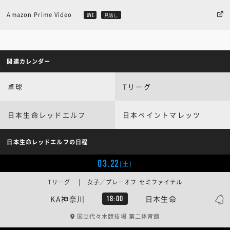
Amazon Prime Video
LIVE
見逃し
関連カレンダー
卓球
Tリーグ
日本生命レッドエルフ
日本ペイントマレッツ
日本生命レッドエルフの日程
03.22
[土]
Tリーグ | 女子／プレーオフ セミファイナル
KA神奈川
日本生命
18:00
国立代々木競技場 第二体育館