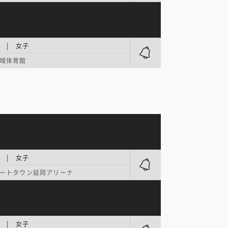
 | 女子
域体育館
 | 女子
ートタウン延岡アリーナ
 | 女子