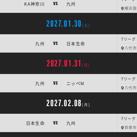
KA神奈川
九州
VS
横浜国
2027.01.30
[土]
Tリーグ
九州
日本生命
VS
八代市
2027.01.31
[日]
Tリーグ
九州
ニッペM
VS
八代市
2027.02.08
[月]
Tリーグ
日本生命
九州
VS
貝塚市