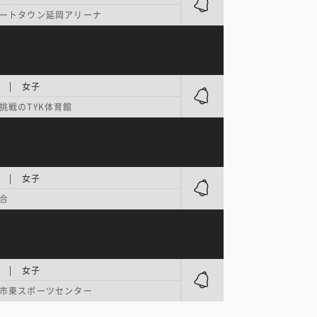
ートタウン延岡アリーナ
 | 女子
挑戦のTYK体育館
 | 女子
合
 | 女子
市東スポーツセンター