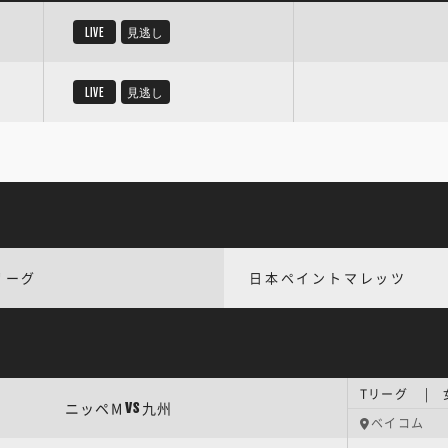
LIVE
見逃し
LIVE
見逃し
リーグ
日本ペイントマレッツ
Tリーグ | 
ニッペM
九州
VS
ベイコム