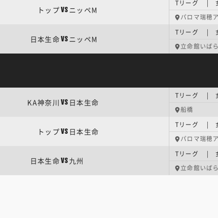
Tリーグ | 
トップ
ニッペM
VS
パロマ瑞穂
Tリーグ | 
日本生命
ニッペM
VS
立命館いば
Tリーグ | 
KA神奈川
日本生命
VS
船橋
Tリーグ | 
トップ
日本生命
VS
パロマ瑞穂
Tリーグ | 
日本生命
九州
VS
立命館いば