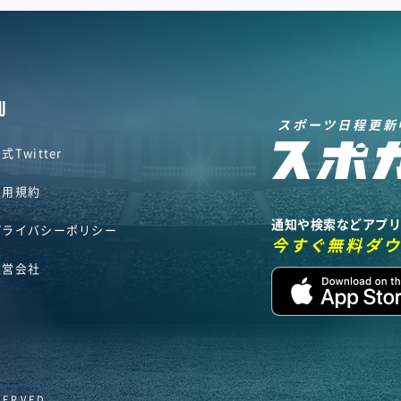
U
スポーツ日程更新
式Twitter
利用規約
通知や検索などアプ
プライバシーポリシー
今すぐ無料ダ
運営会社
SERVED.