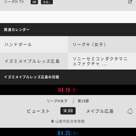
リーグH TV
LIVE
見逃し
関連カレンダー
ハンドボール
リーグH（女子）
ソニーセミコンダクタマニ
イズミメイプルレッズ広島
ュファクチャ ...
イズミメイプルレッズ広島の日程
04.19
[日]
リーグH女子 | 第18節
ビュースト
メイプル広島
14:00
山鹿市総合体育館
04.25
[土]