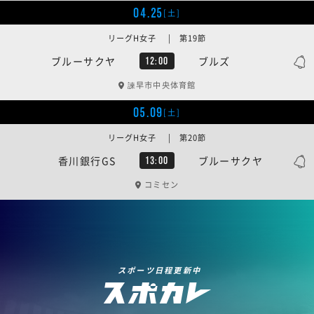
04.25
[土]
リーグH女子 | 第19節
ブルーサクヤ
ブルズ
12:00
諫早市中央体育館
05.09
[土]
リーグH女子 | 第20節
香川銀行GS
ブルーサクヤ
13:00
コミセン
スポーツ日程更新中