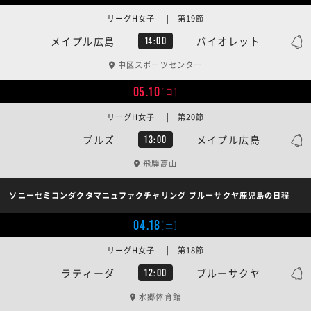
リーグH女子 | 第19節
メイプル広島
バイオレット
14:00
中区スポーツセンター
05.10
[日]
リーグH女子 | 第20節
ブルズ
メイプル広島
13:00
飛騨高山
ソニーセミコンダクタマニュファクチャリング ブルーサクヤ鹿児島の日程
04.18
[土]
リーグH女子 | 第18節
ラティーダ
ブルーサクヤ
12:00
水郷体育館