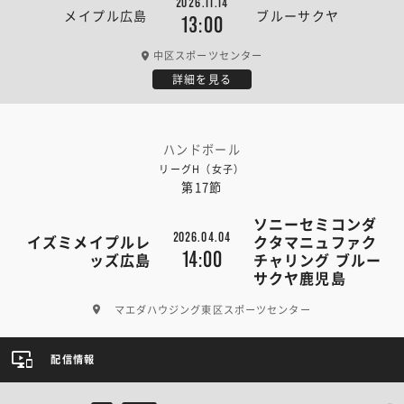
2026.11.14
メイプル広島
ブルーサクヤ
13:00
中区スポーツセンター
詳細を見る
ハンドボール
リーグH（女子）
第17節
ソニーセミコンダ
2026.04.04
イズミメイプルレ
クタマニュファク
14:00
ッズ広島
チャリング ブルー
サクヤ鹿児島
マエダハウジング東区スポーツセンター
配信情報