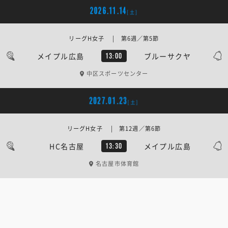
2026.11.14
[土]
リーグH女子 | 第6週／第5節
メイプル広島
ブルーサクヤ
13:00
中区スポーツセンター
2027.01.23
[土]
リーグH女子 | 第12週／第6節
HC名古屋
メイプル広島
13:30
名古屋市体育館