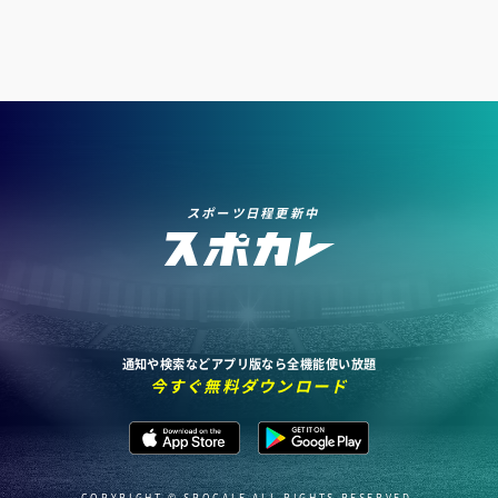
スポーツ日程更新中
通知や検索などアプリ版なら全機能使い放題
今すぐ無料ダウンロード
COPYRIGHT © SPOCALE ALL RIGHTS RESERVED.