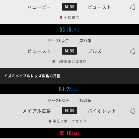
ハニービー
ビュースト
14:00
小松末広
05.16
[土]
リーグH女子 | 第21節
ビュースト
ブルズ
14:00
山鹿市総合体育館
イズミメイプルレッズ広島の日程
04.25
[土]
リーグH女子 | 第19節
メイプル広島
バイオレット
14:00
中区スポーツセンター
05.10
[日]