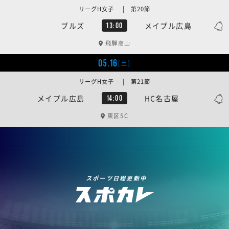
リーグH女子 | 第20節
ブルズ
メイプル広島
13:00
飛騨高山
05.16
[土]
リーグH女子 | 第21節
メイプル広島
HC名古屋
14:00
東区SC
スポーツ日程更新中