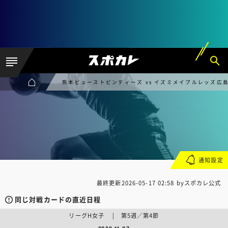
熊本ビューストピンディーズ vs イズミメイプルレッズ広
通知設定
最終更新
2026-05-17 02:58
byスポカレ公式
同じ対戦カードの直近日程
リーグH女子 | 第5週／第4節