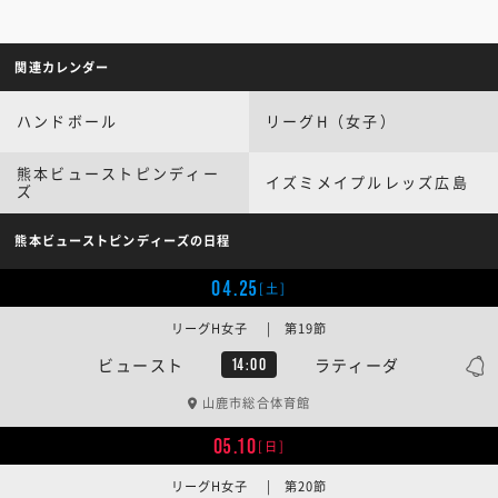
関連カレンダー
ハンドボール
リーグH（女子）
熊本ビューストピンディー
イズミメイプルレッズ広島
ズ
熊本ビューストピンディーズの日程
04.25
[土]
リーグH女子 | 第19節
ビュースト
ラティーダ
14:00
山鹿市総合体育館
05.10
[日]
リーグH女子 | 第20節