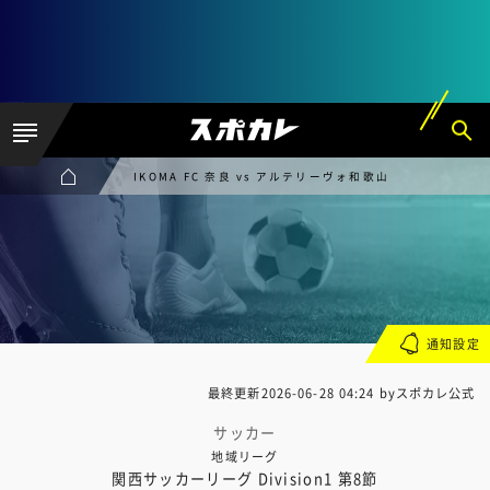
IKOMA FC 奈良 vs アルテリーヴォ和歌山
通知設定
最終更新
2026-06-28 04:24
byスポカレ公式
サッカー
地域リーグ
関西サッカーリーグ Division1 第8節