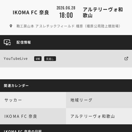
2026.06.28
アルテリーヴォ和
IKOMA FC 奈良
18:00
歌山
鞄⼯房⼭本 アスレチックフィールド 橿原（橿原公苑陸上競技場）
配信情報
YouTubeLive
LIVE
見逃し
関連カレンダー
サッカー
地域リーグ
IKOMA FC 奈良
アルテリーヴォ和歌山
IKOMA FC 奈良の日程