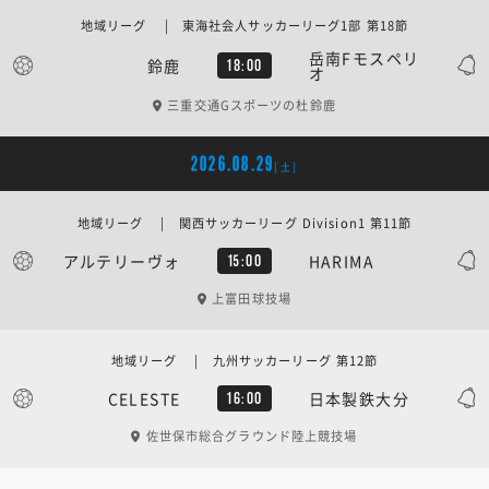
地域リーグ | 東海社会人サッカーリーグ1部 第18節
岳南Fモスペリ
鈴鹿
18:00
オ
三重交通Gスポーツの杜鈴鹿
2026.08.29
[土]
地域リーグ | 関西サッカーリーグ Division1 第11節
アルテリーヴォ
HARIMA
15:00
上富田球技場
地域リーグ | 九州サッカーリーグ 第12節
CELESTE
日本製鉄大分
16:00
佐世保市総合グラウンド陸上競技場