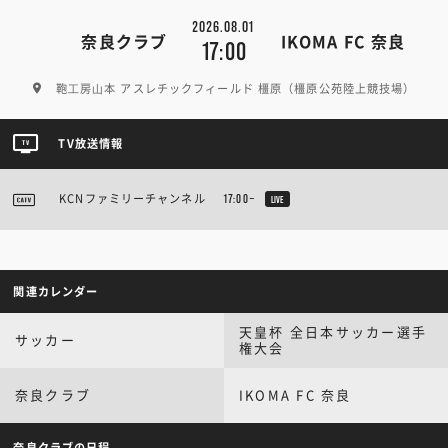
2026.08.01
奈良クラブ
IKOMA FC 奈良
17:00
鞄⼯房⼭本 アスレチックフィールド 橿原（橿原公苑陸上競技場）
TV放送情報
KCNファミリーチャンネル
17:00~
LIVE
関連カレンダー
天皇杯 全日本サッカー選手
サッカー
権大会
奈良クラブ
IKOMA FC 奈良
奈良クラブの日程