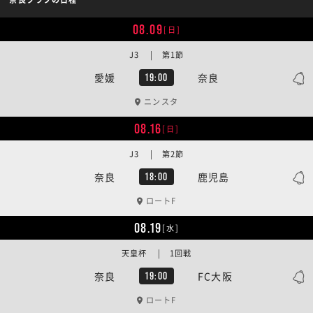
08.09
[日]
J3 | 第1節
愛媛
奈良
19:00
ニンスタ
08.16
[日]
J3 | 第2節
奈良
鹿児島
18:00
ロートF
08.19
[水]
天皇杯 | 1回戦
奈良
FC大阪
19:00
ロートF