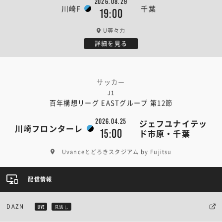
2026.08.29
川崎F
千葉
19:00
U等々力
詳細を見る
サッカー
J1
百年構想リーグ EASTグループ 第12節
2026.04.25
ジェフユナイテッ
川崎フロンターレ
15:00
ド市原・千葉
Uvanceとどろきスタジアム by Fujitsu
配信情報
DAZN
LIVE
見逃し