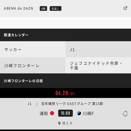
ABEMA de DAZN
LIVE
見逃し
関連カレンダー
サッカー
J1
ジェフユナイテッド市原・
川崎フロンターレ
千葉
川崎フロンターレの日程
04.29
[水]
J1 | 百年構想リーグ EASTグループ 第13節
浦和
川崎F
15:00
埼スタ