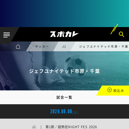
サッカー
J1
ジェフユナイテッド市原・千葉
ジェフユナイテッド市原・千葉
絞込み
試合一覧
2026.08.08
[土]
J1 | 第1節／超熱狂NIGHT FES 2026