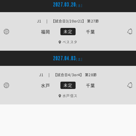
2027.03.20
[土]
J1 | 【試合日3/20or21】 第27節
福岡
千葉
未定
ベススタ
2027.04.03
[土]
J1 | 【試合日4/3or4】 第28節
水戸
千葉
未定
水戸信ス