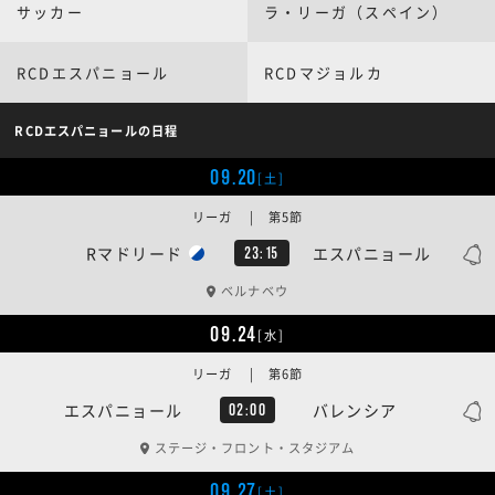
サッカー
ラ・リーガ（スペイン）
RCDエスパニョール
RCDマジョルカ
RCDエスパニョールの日程
09.20
[土]
リーガ | 第5節
Rマドリード
エスパニョール
23:15
ベルナベウ
09.24
[水]
リーガ | 第6節
エスパニョール
バレンシア
02:00
ステージ・フロント・スタジアム
09.27
[土]