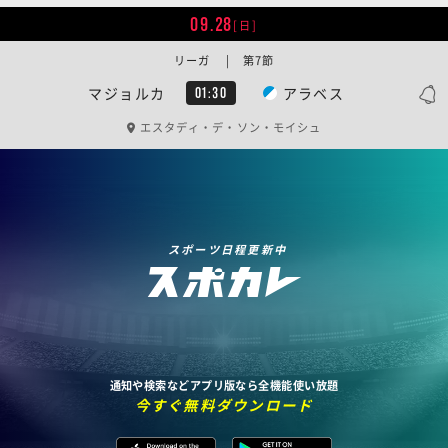
09.28
[日]
リーガ | 第7節
マジョルカ
アラベス
01:30
エスタディ・デ・ソン・モイシュ
スポーツ日程更新中
通知や検索などアプリ版なら全機能使い放題
今すぐ無料ダウンロード