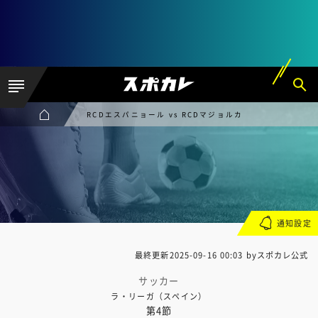
RCDエスパニョール vs RCDマジョルカ
通知設定
最終更新
2025-09-16 00:03
byスポカレ公式
サッカー
ラ・リーガ（スペイン）
第4節