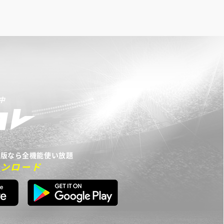
中
リ版なら全機能使い放題
ウンロード