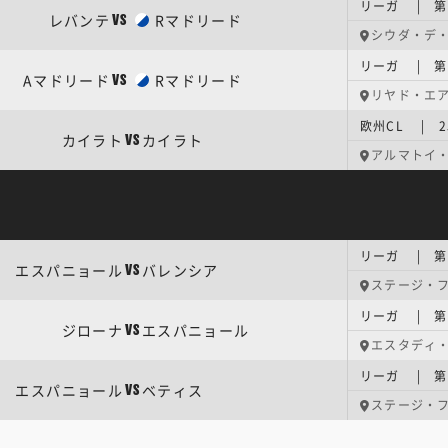
リーガ | 第
レバンテ
Rマドリード
VS
シウダ・デ
リーガ | 第
Aマドリード
Rマドリード
VS
リヤド・エ
欧州CL | 
カイラト
カイラト
VS
アルマトイ
リーガ | 第
エスパニョール
バレンシア
VS
ステージ・
リーガ | 第
ジローナ
エスパニョール
VS
エスタディ
リーガ | 第
エスパニョール
ベティス
VS
ステージ・