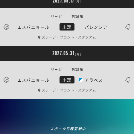
2027.05.17
[月]
リーガ | 第36節
エスパニョール
バレンシア
未定
ステージ・フロント・スタジアム
2027.05.31
[月]
リーガ | 第38節
エスパニョール
アラベス
未定
ステージ・フロント・スタジアム
スポーツ日程更新中