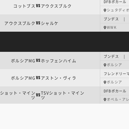
DFBポカール
コットブス
アウクスブルク
VS
シュタディ
ブンデス | 
アウクスブルク
シャルケ
VS
WWK
程
ブンデス | 
ボルシアMG
ホッフェンハイム
VS
ボルシア
フレンドリー
ボルシアMG
アストン・ヴィラ
VS
ボルシア
DFBポカール
Vショット・マイン
TSVショット・マイン
VS
ツ
ツ
オペル・ア