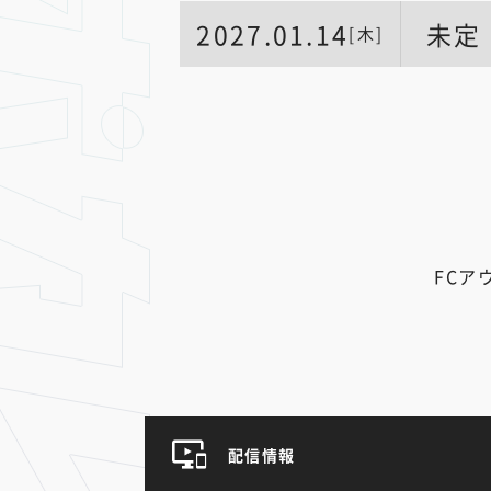
2027.01.14
未定
[木]
FCア
配信情報