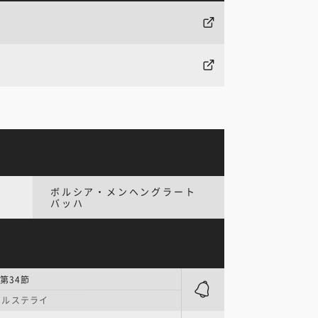
ボルシア・メンヘングラート
バッハ
第34節
ェルステライ