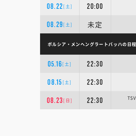
08.22
20:00
[土]
未定
08.29
[土]
ボルシア・メンヘングラートバッハの日
05.16
22:30
[土]
08.15
22:30
[土]
TS
08.23
22:30
[日]