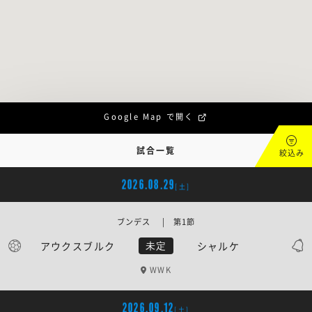
Google Map で開く
試合一覧
絞込み
2026.08.29
[土]
ブンデス | 第1節
アウクスブルク
シャルケ
未定
WWK
2026.09.12
[土]