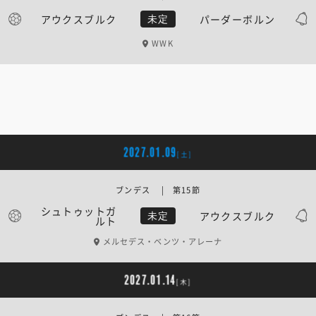
アウクスブルク
パーダーボルン
未定
WWK
2027.01.09
[土]
ブンデス | 第15節
シュトゥットガ
アウクスブルク
未定
ルト
メルセデス・ベンツ・アレーナ
2027.01.14
[木]