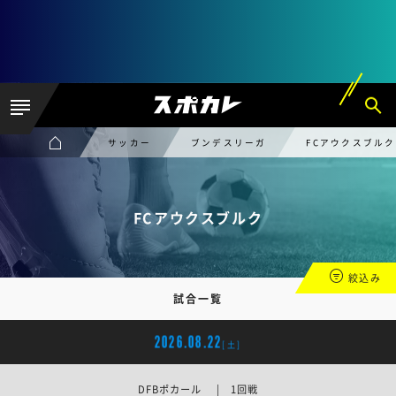
サッカー
ブンデスリーガ
FCアウクスブルク
FCアウクスブルク
絞込み
試合一覧
2026.08.22
[土]
DFBポカール | 1回戦