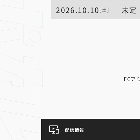
2026.10.10
未定
[土]
FCア
配信情報