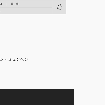
ス | 第5節
K
ルン・ミュンヘン