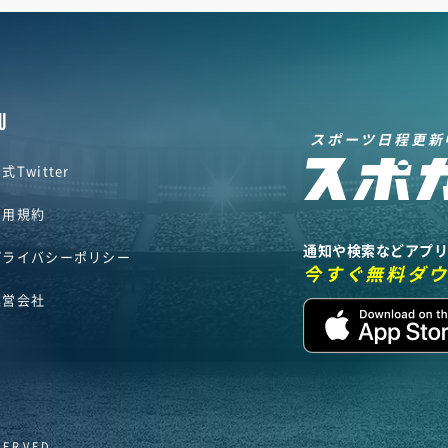
U
スポーツ日程更新
式Twitter
利用規約
通知や検索などアプ
プライバシーポリシー
今すぐ無料ダ
運営会社
SERVED.