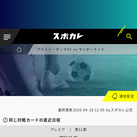
アストン・ヴィラFC vs サンダーランド
通知設定
最終更新
2026-04-19 11:59
byスポカレ公式
同じ対戦カードの直近日程
プレミア | 第11節