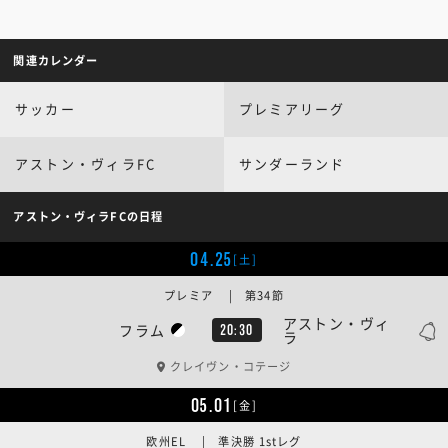
関連カレンダー
サッカー
プレミアリーグ
アストン・ヴィラFC
サンダーランド
アストン・ヴィラFCの日程
04.25
[土]
プレミア | 第34節
アストン・ヴィ
フラム
20:30
ラ
クレイヴン・コテージ
05.01
[金]
欧州EL | 準決勝 1stレグ