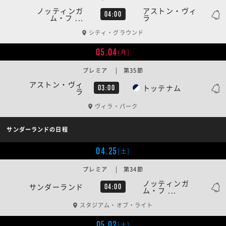
ノッティンガ
アストン・ヴィ
04:00
ム・フ ...
ラ
シティ・グラウンド
05.04
[月]
プレミア | 第35節
アストン・ヴィ
トッテナム
03:00
ラ
ヴィラ・パーク
サンダーランドの日程
04.25
[土]
プレミア | 第34節
ノッティンガ
サンダーランド
04:00
ム・フ ...
スタジアム・オブ・ライト
05.02
[土]