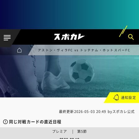
アストン・ヴィラFC vs トッテナム・ホットスパーFC
通知設定
最終更新
2026-05-03 20:49
byスポカレ公式
同じ対戦カードの直近日程
プレミア | 第5節