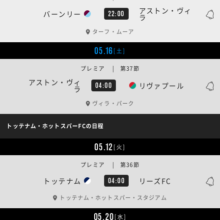
アストン・ヴィ
バーンリー
22:00
ラ
ターフ・ムーア
05.16
[土]
プレミア | 第37節
アストン・ヴィ
リヴァプール
04:00
ラ
ヴィラ・パーク
トッテナム・ホットスパーFCの日程
05.12
[火]
プレミア | 第36節
トッテナム
リーズFC
04:00
トッテナム・ホットスパー・スタジアム
05.20
[水]