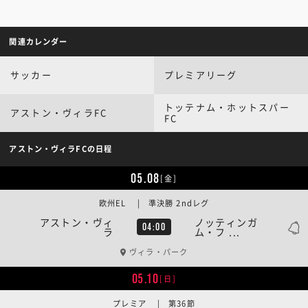
関連カレンダー
サッカー
プレミアリーグ
トッテナム・ホットスパー
アストン・ヴィラFC
FC
アストン・ヴィラFCの日程
05.08
[金]
欧州EL | 準決勝 2ndレグ
アストン・ヴィ
ノッティンガ
04:00
ラ
ム・フ ...
ヴィラ・パーク
05.10
[日]
プレミア | 第36節