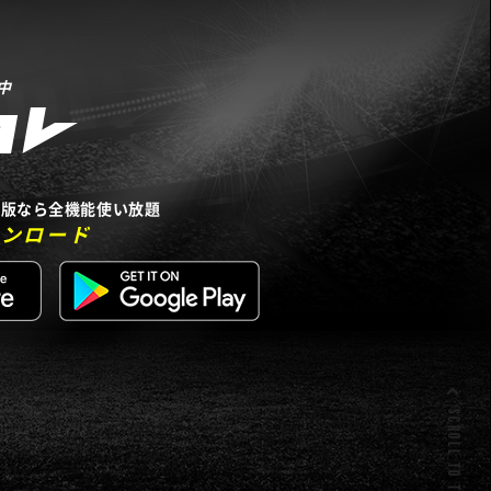
中
リ版なら全機能使い放題
ウンロード
SCROLL TO TOP