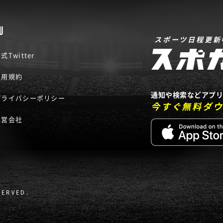
U
スポーツ日程更新
式Twitter
利用規約
通知や検索などアプ
プライバシーポリシー
今すぐ無料ダ
運営会社
SERVED.