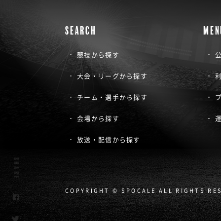
SEARCH
MEN
競技から探す
公
大会・リーグから探す
チーム・選手から探す
会場から探す
放送・配信から探す
SHARE
COPYRIGHT © SPOCALE ALL RIGHTS RE