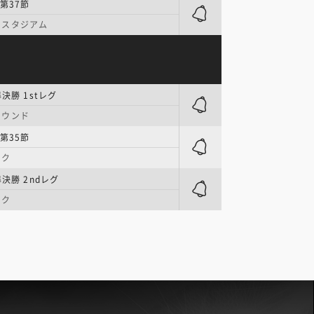
第37節
・スタジアム
決勝 1stレグ
ラウンド
第35節
ーク
決勝 2ndレグ
ーク