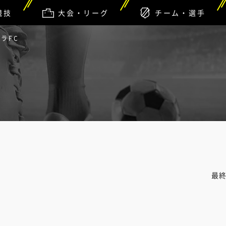
競技
大会・リーグ
チーム・選手
ィラFC
最