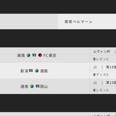
湘南ベルマーレ
ルヴァン杯 |
湘南
FC東京
VS
レモンS
J1 | 第18
新潟
湘南
VS
デンカS
J1 | 第19
湘南
岡山
VS
レモンS