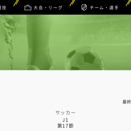
競技
大会・リーグ
チーム・選手
最
サッカー
J1
第17節