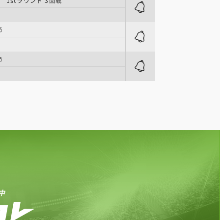
 1stラウンド 3回戦
節
節
中