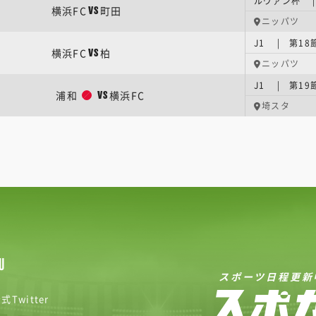
ルヴァン杯 |
横浜FC
町田
VS
ニッパツ
J1 | 第18
横浜FC
柏
VS
ニッパツ
J1 | 第19
浦和
横浜FC
VS
埼スタ
U
スポーツ日程更新
式Twitter