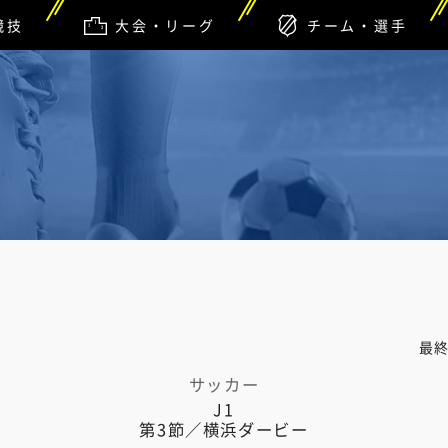
競技
大会・リーグ
チーム・選手
最
サッカー
J1
第3節／横浜ダービー