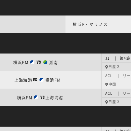
横浜F・マリノス
J1 | 第4節
横浜FM
湘南
VS
日産ス
ACL | リ
上海海港
横浜FM
VS
中国
ACL | リ
横浜FM
上海海港
VS
日産ス