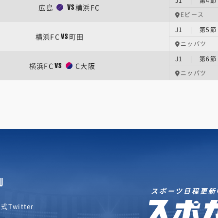
J1 | 第4節
広島
横浜FC
VS
Eピース
J1 | 第5節
横浜FC
町田
VS
ニッパツ
J1 | 第6節
横浜FC
C大阪
VS
ニッパツ
U
スポーツ日程更新
式Twitter