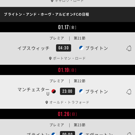
キャロウ・ロード
ブライトン・アンド・ホーヴ・アルビオンFCの日程
01.17
[金]
プレミア | 第21節
イプスウィッチ
ブライトン
04:30
ポートマン・ロード
01.19
[日]
プレミア | 第22節
マンチェスター
ブライトン
23:00
U
オールド・トラフォード
01.26
[日]
プレミア | 第23節
ブライトン
エヴァートン
00:00