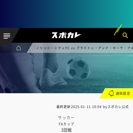
ノリッジ・シティFC vs ブライトン・アンド・ホーヴ・ア
通知設定
最終更新
2025-01-11 19:04
byスポカレ公式
サッカー
FAカップ
3回戦