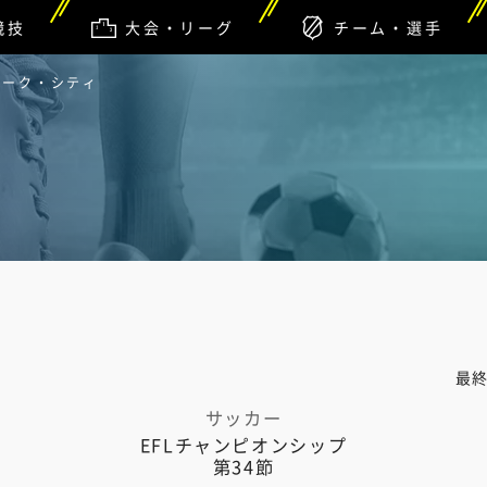
競技
大会・リーグ
チーム・選手
トーク・シティ
最
サッカー
EFLチャンピオンシップ
第34節