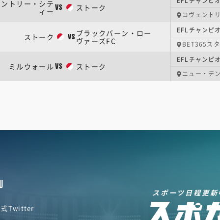
EFLチャンピ
ェントリー・シテ
ストーク
VS
ィー
コヴェントリ
EFLチャンピ
ブラックバーン・ロー
ストーク
VS
ヴァーズFC
BET365ス
EFLチャンピ
ミルウォール
ストーク
VS
ニュー・デ
U
スポーツ日程更新
式Twitter