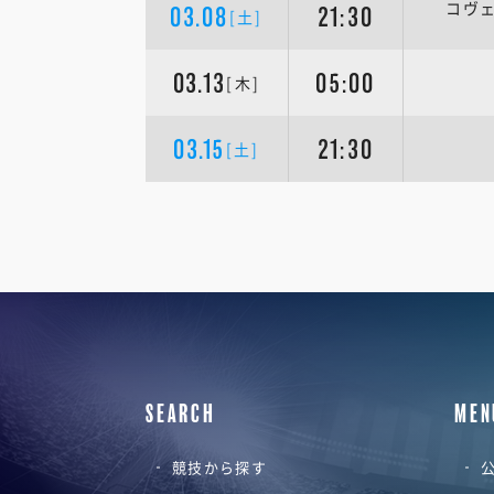
コヴ
03.08
21:30
[土]
03.13
05:00
[木]
03.15
21:30
[土]
SEARCH
MEN
競技から探す
公