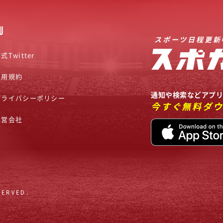
U
スポーツ日程更新
式Twitter
利用規約
通知や検索などアプ
プライバシーポリシー
今すぐ無料ダ
運営会社
SERVED.