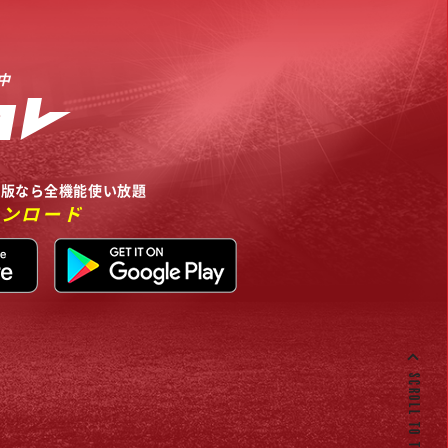
中
リ版なら全機能使い放題
ウンロード
SCROLL TO TOP