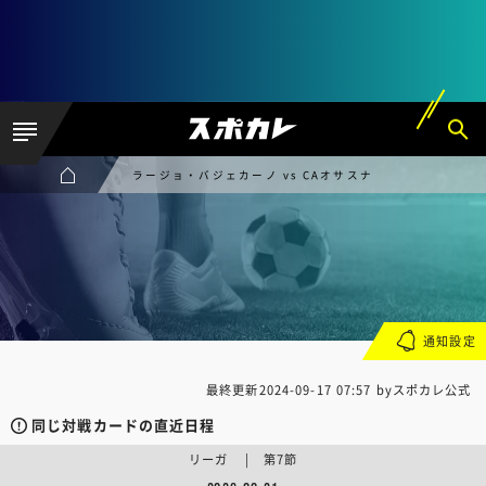
ラージョ・バジェカーノ vs CAオサスナ
通知設定
最終更新
2024-09-17 07:57
byスポカレ公式
同じ対戦カードの直近日程
リーガ | 第7節