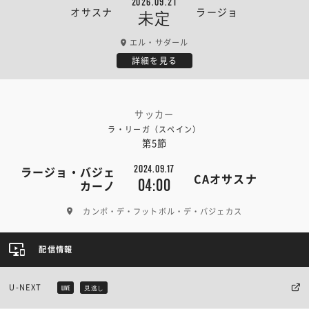
2026.09.21
オサスナ
ラージョ
未定
エル・サダール
詳細を見る
サッカー
ラ・リーガ（スペイン）
第5節
2024.09.17
ラージョ・バジェ
CAオサスナ
04:00
カーノ
カンポ・デ・フットボル・デ・バジェカス
配信情報
U-NEXT
LIVE
見逃し