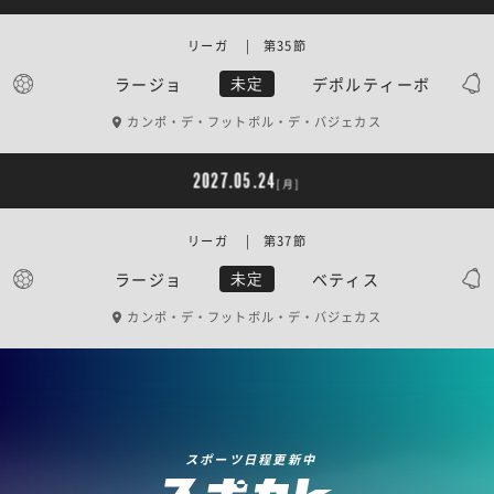
リーガ | 第35節
ラージョ
デポルティーボ
未定
カンポ・デ・フットボル・デ・バジェカス
2027.05.24
[月]
リーガ | 第37節
ラージョ
ベティス
未定
カンポ・デ・フットボル・デ・バジェカス
スポーツ日程更新中