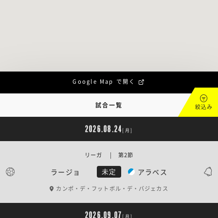
Google Map で開く
試合一覧
絞込み
2026.08.24
[月]
リーガ | 第2節
ラージョ
アラベス
未定
カンポ・デ・フットボル・デ・バジェカス
2026.09.07
[月]