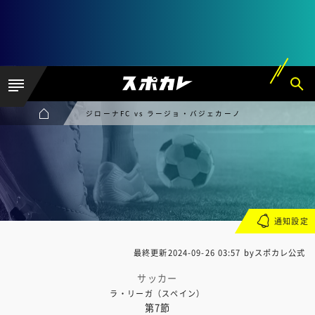
ジローナFC vs ラージョ・バジェカーノ
通知設定
最終更新
2024-09-26 03:57
byスポカレ公式
サッカー
ラ・リーガ（スペイン）
第7節