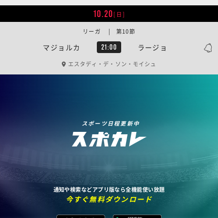
10.20
[日]
リーガ | 第10節
マジョルカ
ラージョ
21:00
エスタディ・デ・ソン・モイシュ
スポーツ日程更新中
通知や検索などアプリ版なら全機能使い放題
今すぐ無料ダウンロード