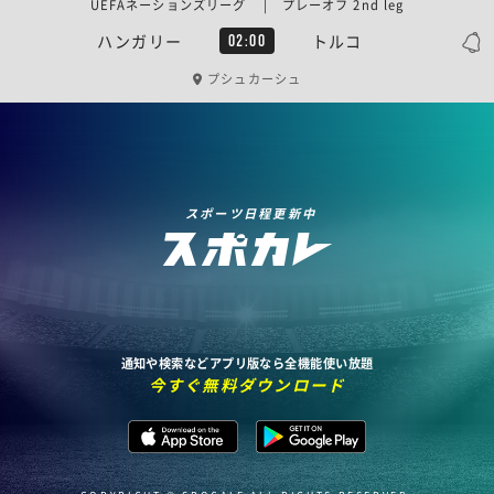
UEFAネーションズリーグ | プレーオフ 2nd leg
ハンガリー
トルコ
02:00
プシュカーシュ
スポーツ日程更新中
通知や検索などアプリ版なら全機能使い放題
今すぐ無料ダウンロード