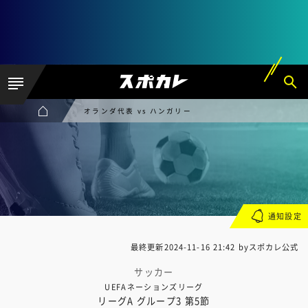
オランダ代表 vs ハンガリー
通知設定
最終更新
2024-11-16 21:42
byスポカレ公式
サッカー
UEFAネーションズリーグ
リーグA グループ3 第5節