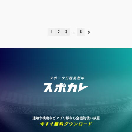
1
2
3
6
スポーツ日程更新中
通知や検索などアプリ版なら全機能使い放題
今すぐ無料ダウンロード