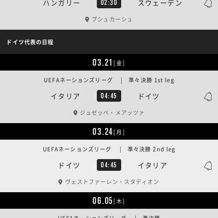
ハンガリー
スウェーデン
02:30
プシュカーシュ
ドイツ代表の日程
03.21
[金]
UEFAネーションズリーグ | 準々決勝 1st leg
イタリア
ドイツ
04:45
ジュゼッペ・メアッツァ
03.24
[月]
UEFAネーションズリーグ | 準々決勝 2nd leg
ドイツ
イタリア
04:45
ヴェストファーレン・スタディオン
06.05
[木]