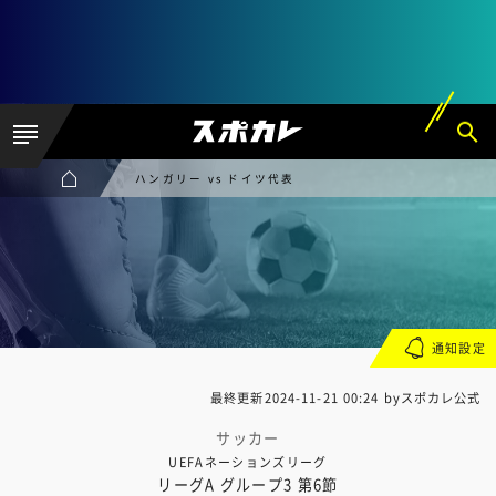
ハンガリー vs ドイツ代表
通知設定
最終更新
2024-11-21 00:24
byスポカレ公式
サッカー
UEFAネーションズリーグ
リーグA グループ3 第6節