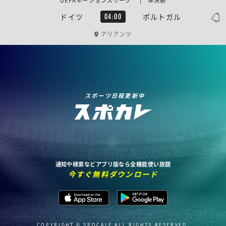
UEFAネーションズリーグ | 準決勝
ドイツ
ポルトガル
04:00
アリアンツ
スポーツ日程更新中
通知や検索などアプリ版なら全機能使い放題
今すぐ無料ダウンロード
COPYRIGHT © SPOCALE ALL RIGHTS RESERVED.