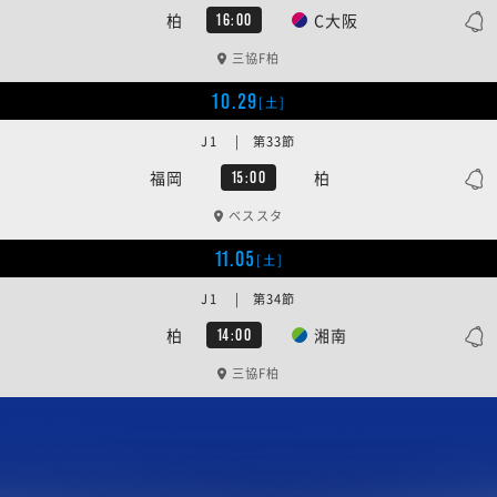
柏
C大阪
16:00
三協F柏
10.29
[土]
J1 | 第33節
福岡
柏
15:00
ベススタ
11.05
[土]
J1 | 第34節
柏
湘南
14:00
三協F柏