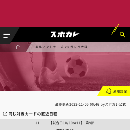
鹿島アントラーズ vs ガンバ大阪
通知設定
最終更新
2022-11-05 00:46
byスポカレ公式
同じ対戦カードの直近日程
J1 | 【試合日10/10or11】 第9節