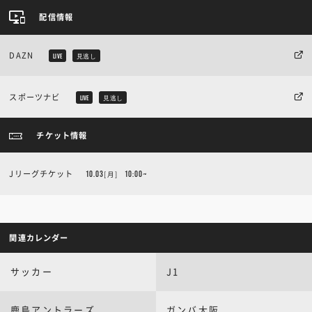
配信情報
DAZN
LIVE
見逃し
スポーツナビ
LIVE
見逃し
チケット情報
Jリーグチケット
10.03
[月]
10:00~
関連カレンダー
サッカー
J1
鹿島アントラーズ
ガンバ大阪