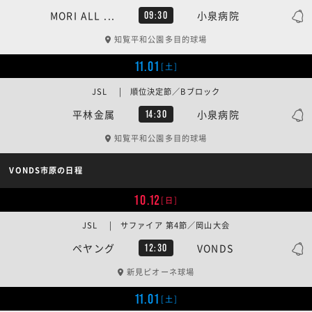
MORI ALL ...
小泉病院
09:30
知覧平和公園多目的球場
11.01
[土]
JSL | 順位決定節／Bブロック
平林金属
小泉病院
14:30
知覧平和公園多目的球場
VONDS市原の日程
10.12
[日]
JSL | サファイア 第4節／岡山大会
ペヤング
VONDS
12:30
新見ピオーネ球場
11.01
[土]