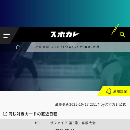
小泉病院 Blue Arrows vs VONDS市原
通知設定
最終更新
2025-10-17 23:17
byスポカレ公式
同じ対戦カードの直近日程
JSL | サファイア 第3節／島根大会