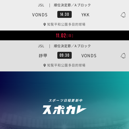
JSL | 順位決定節／Aブロック
VONDS
YKK
14:30
知覧平和公園多目的球場
11.02
[日]
JSL | 順位決定節／Aブロック
靜甲
VONDS
09:30
知覧平和公園多目的球場
スポーツ日程更新中