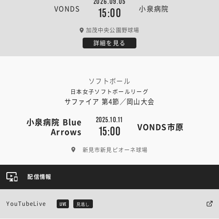
2026.09.05
VONDS
小泉病院
15:00
加茂中央公園野球場
詳細を見る
ソフトボール
日本女子ソフトボールリーグ
サファイア 第4節／岡山大会
2025.10.11
小泉病院 Blue
VONDS市原
15:00
Arrows
新見市新見ピオーネ球場
配信情報
YouTubeLive
LIVE
見逃し