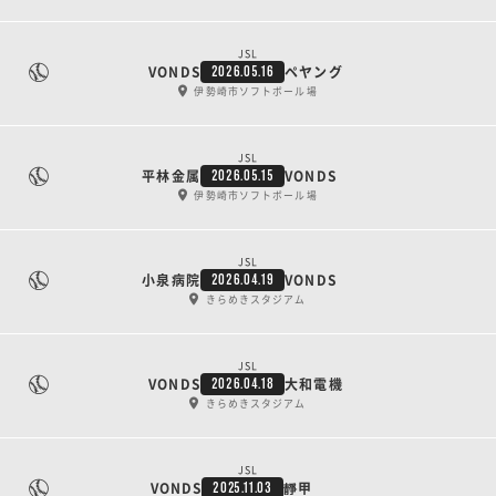
JSL
VONDS
ペヤング
2026.05.16
伊勢崎市ソフトボール場
JSL
平林金属
VONDS
2026.05.15
伊勢崎市ソフトボール場
JSL
小泉病院
VONDS
2026.04.19
きらめきスタジアム
JSL
VONDS
大和電機
2026.04.18
きらめきスタジアム
JSL
VONDS
靜甲
2025.11.03