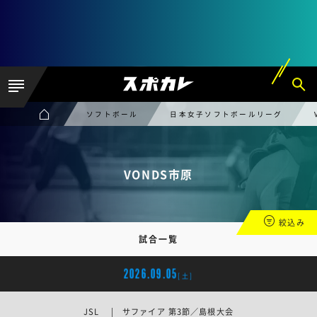
ソフトボール
日本女子ソフトボールリーグ
VONDS市原
絞込み
試合一覧
2026.09.05
[土]
JSL | サファイア 第3節／島根大会