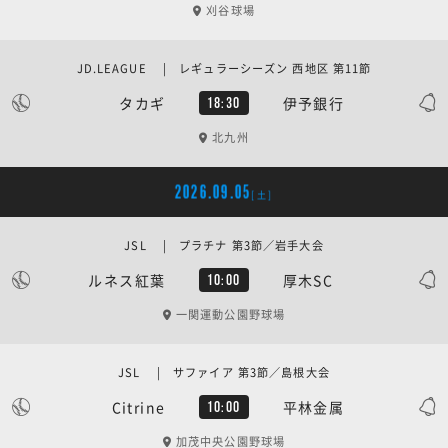
刈谷球場
JD.LEAGUE | レギュラーシーズン 西地区 第11節
タカギ
伊予銀行
18:30
北九州
2026.09.05
[土]
JSL | プラチナ 第3節／岩手大会
ルネス紅葉
厚木SC
10:00
一関運動公園野球場
JSL | サファイア 第3節／島根大会
Citrine
平林金属
10:00
加茂中央公園野球場